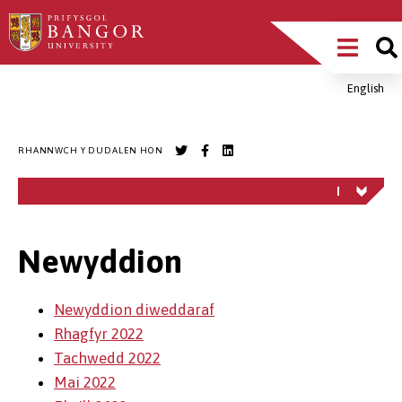
Sgipiwch
Main
i’r
prif
Menu
gynnwys
English
Breadcrumb
RHANNWCH Y DUDALEN HON
Newyddion
Newyddion diweddaraf
Rhagfyr 2022
Tachwedd 2022
Mai 2022