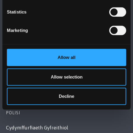
Statistics
PRIFYSGOL BANGOR
Marketing
Bangor, Gwynedd, LL57 2DG, UK
+44 (0)1248 351151
Cysylltwch â Ni
Allow all
YMWELD Â’R BRIFYSGOL
Allow selection
MAPIAU A CHYFARWYDDIADAU TEITHIO
Decline
POLISI
Cydymffurfiaeth Gyfreithiol