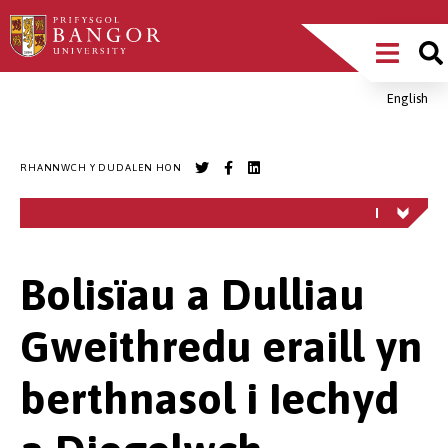
Sgipiwch
Main
i’r
prif
Menu
gynnwys
English
Breadcrumb
RHANNWCH Y DUDALEN HON
Bolisïau a Dulliau
Gweithredu eraill yn
berthnasol i Iechyd