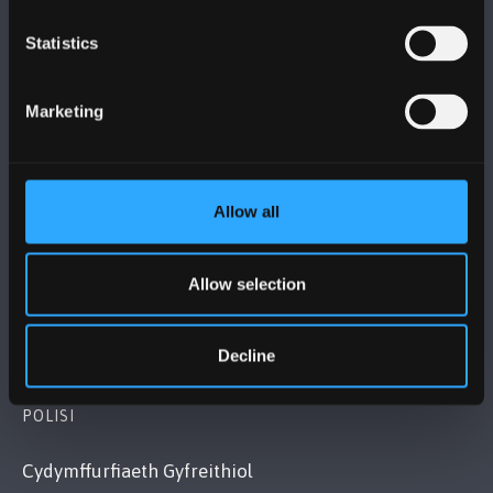
Statistics
PRIFYSGOL BANGOR
Marketing
Bangor, Gwynedd, LL57 2DG, UK
+44 (0)1248 351151
Cysylltwch â Ni
Allow all
YMWELD Â’R BRIFYSGOL
Allow selection
MAPIAU A CHYFARWYDDIADAU TEITHIO
Decline
POLISI
Cydymffurfiaeth Gyfreithiol