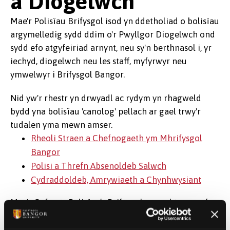
a Diogelwch
Mae'r Polisïau Brifysgol isod yn ddetholiad o bolisïau
argymelledig sydd ddim o'r Pwyllgor Diogelwch ond
sydd efo atgyfeiriad arnynt, neu sy'n berthnasol i, yr
iechyd, diogelwch neu les staff, myfyrwyr neu
ymwelwyr i Brifysgol Bangor.
Nid yw'r rhestr yn drwyadl ac rydym yn rhagweld
bydd yna bolisïau 'canolog' pellach ar gael trwy'r
tudalen yma mewn amser.
Rheoli Straen a Chefnogaeth ym Mhrifysgol
Bangor
Polisi a Threfn Absenoldeb Salwch
Cydraddoldeb, Amrywiaeth a Chynhwysiant
Mae'r Gofrestr Polisïau’r Brifysgol ar gael trwy wefan
y Gwasanaethau Cyfreithiol a Chydymffurfio:
Cofrestr Polisïau’r Brifysgol