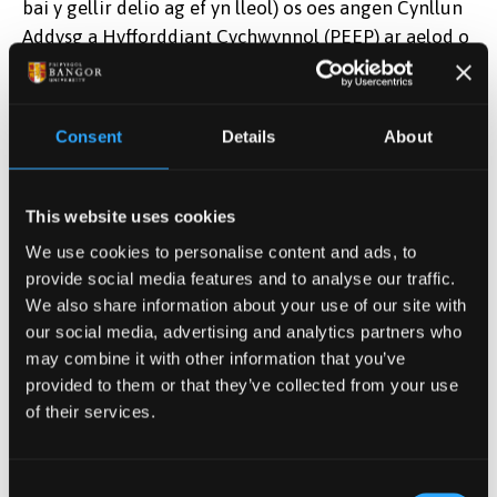
bai y gellir delio ag ef yn lleol) os oes angen Cynllun
Addysg a Hyfforddiant Cychwynnol (PEEP) ar aelod o
staff.
Pan fydd angen PEEP ar fyfyriwr, bydd Iechyd a
Consent
Details
About
Diogelwch canolog yn rhoi gwybodaeth i’r myfyriwr i
nodi pa drefniadau sydd ar waith ar gyfer yr
ardaloedd y bydd y myfyriwr yn ymweld â nhw fel
This website uses cookies
rhan o’u hastudiaethau a/neu Neuaddau Preswyl.
We use cookies to personalise content and ads, to
Unwaith y cytunir arno gyda'r myfyriwr, anfonir copi
provide social media features and to analyse our traffic.
o'r PEEP at y Gwasanaethau Anabledd sy'n rhannu
We also share information about your use of our site with
gwybodaeth yn ôl yr angen.
our social media, advertising and analytics partners who
may combine it with other information that you’ve
Os oes angen PEEP ar aelod o staff, gall Iechyd a
provided to them or that they’ve collected from your use
Diogelwch canolog gwrdd â’r aelod o staff a staff
of their services.
perthnasol y Coleg/Adran e.e. Rheolwr Llinell i
drafod trefniadau priodol a pharatoi Cynllun os oes
angen.
Consent