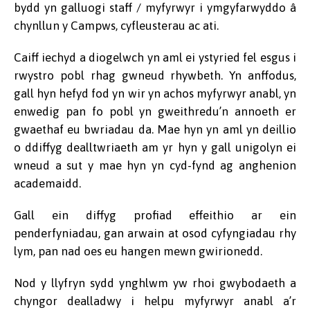
bydd yn galluogi staff / myfyrwyr i ymgyfarwyddo â
chynllun y Campws, cyfleusterau ac ati.
Caiff iechyd a diogelwch yn aml ei ystyried fel esgus i
rwystro pobl rhag gwneud rhywbeth. Yn anffodus,
gall hyn hefyd fod yn wir yn achos myfyrwyr anabl, yn
enwedig pan fo pobl yn gweithredu’n annoeth er
gwaethaf eu bwriadau da. Mae hyn yn aml yn deillio
o ddiffyg dealltwriaeth am yr hyn y gall unigolyn ei
wneud a sut y mae hyn yn cyd-fynd ag anghenion
academaidd.
Gall ein diffyg profiad effeithio ar ein
penderfyniadau, gan arwain at osod cyfyngiadau rhy
lym, pan nad oes eu hangen mewn gwirionedd.
Nod y llyfryn sydd ynghlwm yw rhoi gwybodaeth a
chyngor dealladwy i helpu myfyrwyr anabl a’r