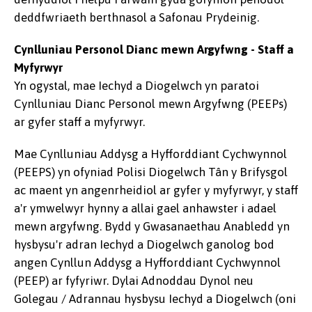
deddfwriaeth berthnasol a Safonau Prydeinig.
Cynlluniau Personol Dianc mewn Argyfwng - Staff a
Myfyrwyr
Yn ogystal, mae Iechyd a Diogelwch yn paratoi
Cynlluniau Dianc Personol mewn Argyfwng (PEEPs)
ar gyfer staff a myfyrwyr.
Mae Cynlluniau Addysg a Hyfforddiant Cychwynnol
(PEEPS) yn ofyniad Polisi Diogelwch Tân y Brifysgol
ac maent yn angenrheidiol ar gyfer y myfyrwyr, y staff
a'r ymwelwyr hynny a allai gael anhawster i adael
mewn argyfwng. Bydd y Gwasanaethau Anabledd yn
hysbysu'r adran Iechyd a Diogelwch ganolog bod
angen Cynllun Addysg a Hyfforddiant Cychwynnol
(PEEP) ar fyfyriwr. Dylai Adnoddau Dynol neu
Golegau / Adrannau hysbysu Iechyd a Diogelwch (oni