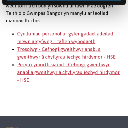
wedi torri a'ch bod yn sownd ar lawr. Mae dogfen
Teithio o Gwmpas Bangor yn manylu ar leoliad
mannau lloches.
Cynlluniau personol ar gyfer gadael adeilad
mewn argyfwng – taflen wybodaeth
Trosolwg - Cefnogi gweithwyr anabl a
gweithwyr â chyflyrau iechyd hirdymor - HSE
Pecyn cymorth siarad - Cefnogi gweithwyr
anabl a gweithwyr â chyflyrau iechyd hirdymor
- HSE