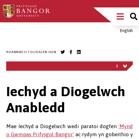
Sgipiwch
Main
i’r
prif
Menu
gynnwys
English
Breadcrumb
RHANNWCH Y DUDALEN HON
Iechyd a Diogelwch
Anabledd
Mae Iechyd a Diogelwch wedi paratoi dogfen
'Mynd
o Gwmpas Prifysgol Bangor'
ac rydym yn gobeithio y