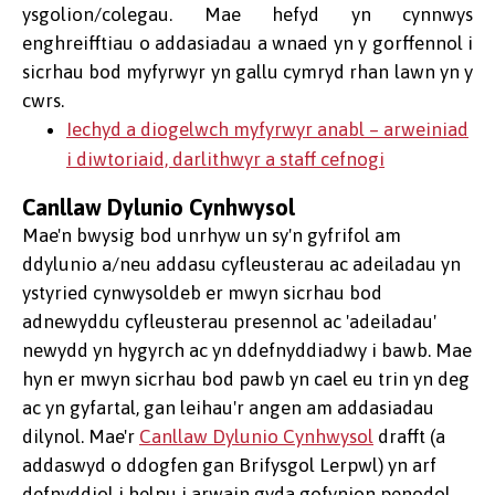
ysgolion/colegau. Mae hefyd yn cynnwys
enghreifftiau o addasiadau a wnaed yn y gorffennol i
sicrhau bod myfyrwyr yn gallu cymryd rhan lawn yn y
cwrs.
Iechyd a diogelwch myfyrwyr anabl – arweiniad
i diwtoriaid, darlithwyr a staff cefnogi
Canllaw Dylunio Cynhwysol
Mae'n bwysig bod unrhyw un sy'n gyfrifol am
ddylunio a/neu addasu cyfleusterau ac adeiladau yn
ystyried cynwysoldeb er mwyn sicrhau bod
adnewyddu cyfleusterau presennol ac 'adeiladau'
newydd yn hygyrch ac yn ddefnyddiadwy i bawb. Mae
hyn er mwyn sicrhau bod pawb yn cael eu trin yn deg
ac yn gyfartal, gan leihau'r angen am addasiadau
dilynol. Mae'r
Canllaw Dylunio Cynhwysol
drafft (a
addaswyd o ddogfen gan Brifysgol Lerpwl) yn arf
defnyddiol i helpu i arwain gyda gofynion penodol