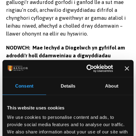
galluogi'r awdurdod gorfodi i ganfod lle a sut mae
risgiau’n codi, archwilio digwyddiadau difrifol a
chynghori cyflogwyr a gweithwyr ar gamau ataliol i
leihau niwed, afiechyd a cholled drwy ddamwain –
llawer ohonynt na ellir eu hyswirio.
NODWCH: Mae Iechyd a Diogelwch yn gyfrifol am
adroddi'r holl ddamweiniau a digwyddiadau
RIDDOR i'r HSE.
Fedri gael gweld graddfa damweiniau dros y
blynyddoedd o fewn
adroddiadau blynyddol
Consent
Details
About
Digwyddiadau Amgylcheddol
This website uses cookies
Os ydych yn sylwi ar unrhyw lygredd neu
We use cookies to personalise content and ads, to
ddigwyddiadau amgylcheddol eraill yn y Brifysgol
provide social media features and to analyse our traffic.
cofiwch adael i ni wybod yn syth trwy llenwi’r
ffurflen
We also share information about your use of our site with
Adroddiad Digwyddiad Amgylcheddol
.