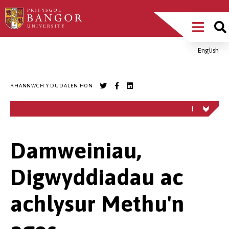
Sgipiwch
Main
i’r
prif
Menu
gynnwys
English
Breadcrumb
RHANNWCH Y DUDALEN HON
Damweiniau,
Digwyddiadau ac
achlysur Methu'n