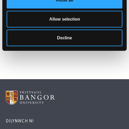
Allow all
Allow selection
Decline
Ffurflen Damwain
DILYNWCH NI