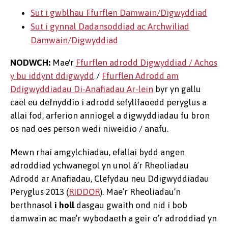
Sut i gwblhau Ffurflen Damwain/Digwyddiad
Sut i gynnal Dadansoddiad ac Archwiliad
Damwain/Digwyddiad
NODWCH:
Mae'r
Ffurflen adrodd Digwyddiad / Achos
y bu iddynt ddigwydd
/
Ffurflen Adrodd am
Ddigwyddiadau Di-Anafiadau Ar-lein
byr yn gallu
cael eu defnyddio i adrodd sefyllfaoedd peryglus a
allai fod, arferion anniogel a digwyddiadau fu bron
os nad oes person wedi niweidio / anafu.
Mewn rhai amgylchiadau, efallai bydd angen
adroddiad ychwanegol yn unol â’r Rheoliadau
Adrodd ar Anafiadau, Clefydau neu Ddigwyddiadau
Peryglus 2013 (
RIDDOR
). Mae’r Rheoliadau’n
berthnasol
i holl
dasgau gwaith ond nid i bob
damwain ac mae’r wybodaeth a geir o’r adroddiad yn