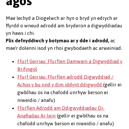
agos
Mae Iechyd a Diogelwch ar hyn o bryd yn edrych ar
ffyrdd o wneud adrodd am bryderon a digwyddiadau
yn haws i chi.
Plis defnyddiwch y botymau ar y dde i adrodd,
ac
mae'r dolenni isod yn rhoi gwybodaeth ac arweiniad.
Ffurf Geiriau: Ffurflen Damwain a Digwyddiad y
Brifysgol
Ffurf Geiriau: Ffurflen adrodd Digwyddiad /
Achos y bu ond y dim iddynt ddigwydd
(gellir ei
gwblhau os na chafodd unrhyw berson ei
niweidio / anafu)
Ffurflen Adrodd am Ddigwyddiadau Di-
Anafiadau Ar-lein
(gellir ei gwblhau os na
chafodd unrhyw berson ei niweidio / anafu)