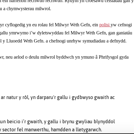
 ein harferion recriwtio recriwtio. Rydym yn croesawu ceisiadau gan y
au a chymwysterau milwrol.
r cyflogedig yn eu rolau fel Milwyr Wrth Gefn, ein
polisi
yw cefnogi
 gallu ymrwymo i’w dyletswyddau fel Milwyr Wrth Gefn, gan ganiatáu
dol y Lluoedd Wrth Gefn. a chefnogi unrhyw symudiadau a defnydd.
lwr, neu aelod o deulu milwrol byddwch yn ymuno â Phrifysgol gyda
r natur y rôl, yn darparu'r gallu i gydbwyso gwaith ac
n beicio i’r gwaith, y gallu i brynu gwyliau blynyddol
y sector fel manwerthu, hamdden a lletygarwch.