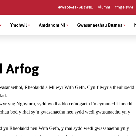
Alumni
Ymgeiswyr
GWYBODAETH AR GYFER:
Ymchwil
Amdanom Ni
Gwasanaethau Busnes
 Arfog
asanaethol, Rheolaidd a Milwyr Wrth Gefn, Cyn-filwyr a theuluoedd
lad.
ogwyr yng Nghymru, sydd wedi addo cefnogaeth i’n cymuned Lluoedd
rhau bod y rhai sy’n gwasanaethu neu sydd wedi gwasanaethu yn y
ed yn Rheolaidd neu Wrth Gefn, y rhai sydd wedi gwasanaethu yn y