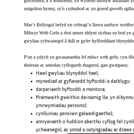
gorffennol, a’u teuluoedd, yn wynebu unrhyw anfantais yn
unigolion hynny, sy'n cydnabod ac yn gosod gwerth sgili
Mae’r Brifysgol hefyd yn cefnogi’n llawn unrhyw weithwy
Milwyr Wrth Gefn a rhoi amser iddynt sicrhau eu bod yn
gwyliau ychwanegol â thâl ar gyfer hyfforddiant blynyd
P'un a ydych yn gwasanaethu fel milwr wrth gefn, cyn-fi
thelerau ac amodau cyflogaeth rhagorol, gan gwmpasu;
Hawl gwyliau blynyddol hael;
mynediad at gyfleoedd hyfforddi a datblygu;
darpariaeth hyfforddi a mentora;
fframwaith gweithio deinamig lle, yn dibynnu a
ymrwymiadau personol;
cynlluniau pensiwn galwedigaethol;
amrywiaeth o fuddion aberthu cyflog fel cynllu
ychwanegol, ac ystod o ostyngiadau ar draws 