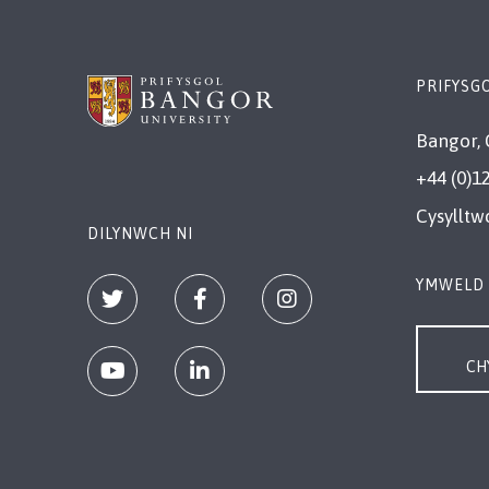
PRIFYSG
Bangor, 
+44 (0)1
Cysylltw
DILYNWCH NI
YMWELD 
CH