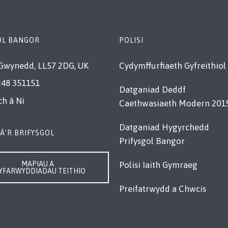
OL BANGOR
POLISI
Gwynedd, LL57 2DG, UK
Cydymffurfiaeth Gyfreithiol
248 351151
Datganiad Deddf
ch â Ni
Caethwasiaeth Modern 201
Datganiad Hygyrchedd
Â’R BRIFYSGOL
Prifysgol Bangor
MAPIAU A
Polisi Iaith Gymraeg
YFARWYDDIADAU TEITHIO
Preifatrwydd a Chwcis