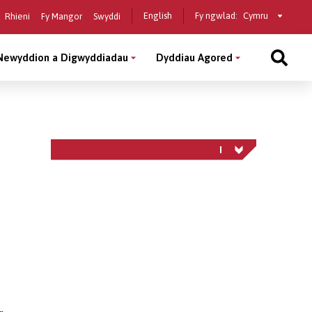
Select
English
Fy ngwlad:
Rhieni
Fy Mangor
Swyddi
a
country
Newyddion a Digwyddiadau
Dyddiau Agored