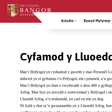
Sgipiwch
i’r
Main
prif
Astudio
Bywyd Myfyrwyr
gynnwys
Menu
Breadcrumb
Cyfamod y Lluoedd
Mae’r Brifysgol yn cydnabod y gwerth y mae Personél Gw
milwrol yn ei gyfrannu i’n Prifysgol, ein cymuned, a’n gw
Mae’r Brifysgol yn rhan o rwydwaith o dros 400 o gyfl
Arfog. Mae hyn yn arwydd o ymrwymiad y Brifysgol i sic
Lluoedd Arfog, a’u teuluoedd, yn cael eu trin yn deg.
Ni fydd y rhai sy’n gwasanaethu yn y Lluoedd Arfog, bo