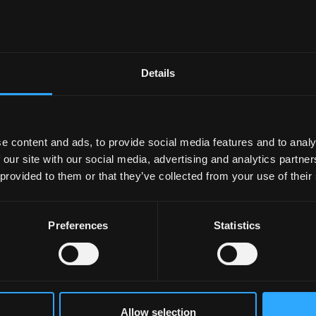
efyd gyfoeth o wybodaeth ac adnoddau ar gael ar gyfer aelodau newy
i chi.
Details
e content and ads, to provide social media features and to analy
 our site with our social media, advertising and analytics partn
 provided to them or that they’ve collected from your use of their
Preferences
Statistics
Allow selection