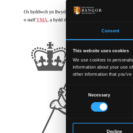
Os byddwch yn llwyddiannus yn eich cais, mae gennym h
o staff
YMA
, a bydd rhaglen sefydlu gynhwysfawr ar gael 
Consent
This website uses cookies
We use cookies to personalis
information about your use of
other information that you’ve
Consent
Necessary
Selection
Decline