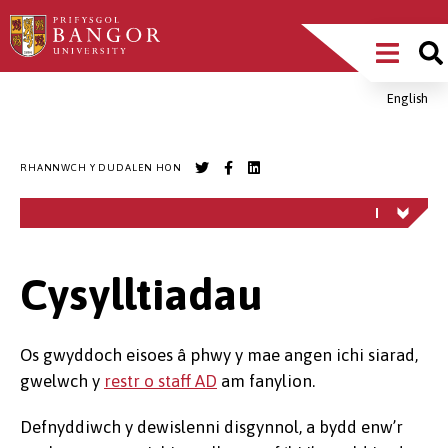
Sgipiwch
Main
i’r
prif
Menu
gynnwys
English
Breadcrumb
RHANNWCH Y DUDALEN HON
Cysylltiadau
Os gwyddoch eisoes â phwy y mae angen ichi siarad,
gwelwch y
restr o staff AD
am fanylion.
Defnyddiwch y dewislenni disgynnol, a bydd enw’r