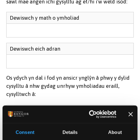
sawl mae angen ichi gysylltu ag ef/hi i’w weld isod:
Dewiswch y math o ymholiad
Dewiswch eich adran
Os ydych yn dal i fod yn ansicr ynglŷn â phwy y dylid
cysylltu â nhw gydag unrhyw ymholiadau eraill,
cysylltwch â:
Derbynfa
#2646
hr@bangor.ac.uk
Consent
Details
About