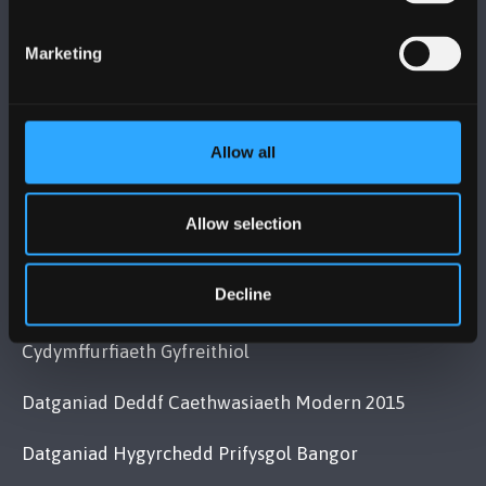
Bangor, Gwynedd, LL57 2DG, UK
+44 (0)1248 351151
Marketing
Cysylltwch â Ni
YMWELD Â’R BRIFYSGOL
Allow all
MAPIAU A CHYFARWYDDIADAU TEITHIO
Allow selection
Decline
POLISI
Cydymffurfiaeth Gyfreithiol
Datganiad Deddf Caethwasiaeth Modern 2015
Datganiad Hygyrchedd Prifysgol Bangor