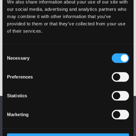
We also share information about your use of our site with
wybodaeth sydd ei hangen arnoch i fynd â'r mater yn
our social media, advertising and analytics partners who
ei flaen mewn ffordd deg.
may combine it with other information that you’ve
provided to them or that they’ve collected from your use
Ffurflen Gyfeirio Iechyd Galwedigethol
of their services.
Canllawiau cyfeirio aelodau staff at Iechyd
Galwedigaethol
Gwybodaeth am Gwnsela
Consent
Arolwg Rheolwyr Iechyd Galwedigaethol
Necessary
Selection
Preferences
Statistics
Marketing