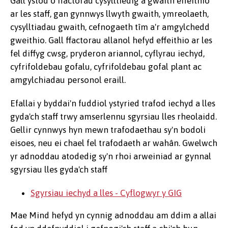
Gall ystod o ffactorau cysylltiedig â gwaith effeithio
ar les staff, gan gynnwys llwyth gwaith, ymreolaeth,
cysylltiadau gwaith, cefnogaeth tîm a'r amgylchedd
gweithio. Gall ffactorau allanol hefyd effeithio ar les
fel diffyg cwsg, pryderon ariannol, cyflyrau iechyd,
cyfrifoldebau gofalu, cyfrifoldebau gofal plant ac
amgylchiadau personol eraill.
Efallai y byddai'n fuddiol ystyried trafod iechyd a lles
gyda'ch staff trwy amserlennu sgyrsiau lles rheolaidd.
Gellir cynnwys hyn mewn trafodaethau sy'n bodoli
eisoes, neu ei chael fel trafodaeth ar wahân. Gwelwch
yr adnoddau atodedig sy'n rhoi arweiniad ar gynnal
sgyrsiau lles gyda'ch staff
Sgyrsiau iechyd a lles - Cyflogwyr y GIG
Mae Mind hefyd yn cynnig adnoddau am ddim a allai