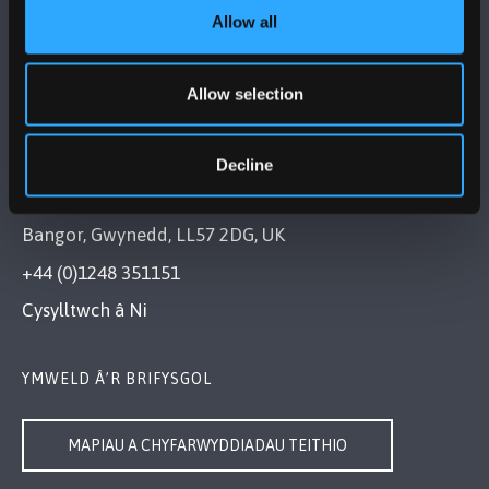
DILYNWCH NI
Allow all
Allow selection
Decline
PRIFYSGOL BANGOR
Bangor, Gwynedd, LL57 2DG, UK
+44 (0)1248 351151
Cysylltwch â Ni
YMWELD Â’R BRIFYSGOL
MAPIAU A CHYFARWYDDIADAU TEITHIO