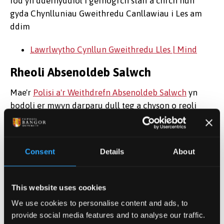
fod yn ddefnyddiol i gefnogi'ch staff a chi'ch hun
gyda Chynlluniau Gweithredu Canllawiau i Les am
ddim
Lawrlwytho Cynllun Gweithredu Lles | Mind
Rheoli Absenoldeb Salwch
Mae'r
Polisi a'r Weithdrefn Absenoldeb Salwch
yn
bodoli er mwyn darparu dull teg a chyson o reoli
absenoldeb salwch yn y gwaith.
Rheolwyr yn cyfeirio staff at iechyd
Consent
Details
About
galwedigaethol
Gall cyfeirio aelod staff i gael ei asesu gan Iechyd
This website uses cookies
Galwedigaethol eich cynorthwyo i'w cefnogi gyda
phroblem iechyd, sy'n effeithio ar eu gallu i wneud eu
We use cookies to personalise content and ads, to
provide social media features and to analyse our traffic.
gwaith. Bydd Iechyd Galwedigaethol yn rhoi'r