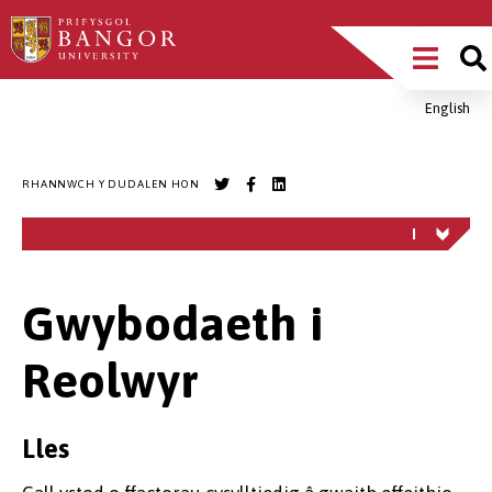
Sgipiwch
Main
i’r
prif
Menu
gynnwys
English
Breadcrumb
RHANNWCH Y DUDALEN HON
Gwybodaeth i
Reolwyr
Lles