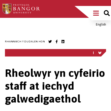
Sgipiwch
Main
i’r
prif
Menu
gynnwys
English
Breadcrumb
RHANNWCH Y DUDALEN HON
Rheolwyr yn cyfeirio
staff at iechyd
galwedigaethol