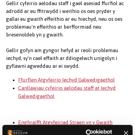
Gellir cyfeirio aelodau staff i gael asesiad ffurfiol ac
adrodd ar eu ffitrwydd i weithio os oes pryder y
gallai eu gwaith effeithio ar eu hiechyd, neu os oes
problemau'n effeithio ar berfformiad neu
bresenoldeb yn y gwaith.
Gellir gofyn am gyngor hefyd ar reoli problemau
iechyd, sy'n cael effaith ar ddiogelwch unigolyn i
gyflawni agweddau ar ei swydd.
Ffurflen Atgyfeirio Iechyd Galwedigaethol
Canllawiau cyfeirio aelodau staff at Iechyd
Galwedigaethol
Enghraifft Atgyfeiriad Straen yn y Gwaith
Absenoldeb Salwch Hirdymor