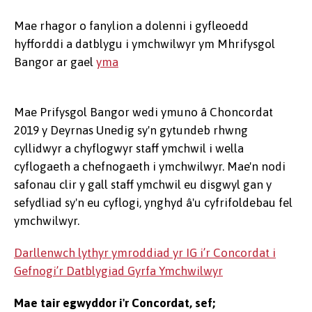
Mae rhagor o fanylion a dolenni i gyfleoedd
hyfforddi a datblygu i ymchwilwyr ym Mhrifysgol
Bangor ar gael
yma
Mae Prifysgol Bangor wedi ymuno â Choncordat
2019 y Deyrnas Unedig sy'n gytundeb rhwng
cyllidwyr a chyflogwyr staff ymchwil i wella
cyflogaeth a chefnogaeth i ymchwilwyr. Mae'n nodi
safonau clir y gall staff ymchwil eu disgwyl gan y
sefydliad sy'n eu cyflogi, ynghyd â'u cyfrifoldebau fel
ymchwilwyr.
Darllenwch lythyr ymroddiad yr IG i’r Concordat i
Gefnogi’r Datblygiad Gyrfa Ymchwilwyr
Mae tair egwyddor i'r Concordat, sef;