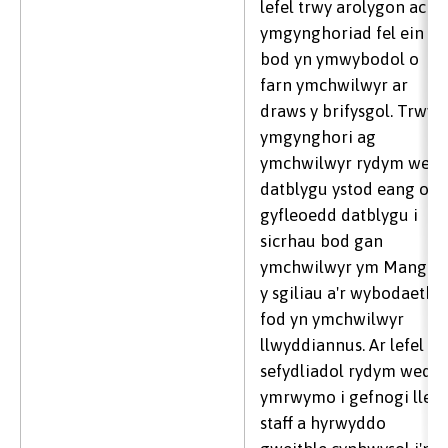
lefel trwy arolygon ac
ymgynghoriad fel ein
bod yn ymwybodol o
farn ymchwilwyr ar
draws y brifysgol. Trwy
ymgynghori ag
ymchwilwyr rydym wedi
datblygu ystod eang o
gyfleoedd datblygu i
sicrhau bod gan
ymchwilwyr ym Mangor
y sgiliau a'r wybodaeth i
fod yn ymchwilwyr
llwyddiannus. Ar lefel
sefydliadol rydym wedi
ymrwymo i gefnogi lles
staff a hyrwyddo