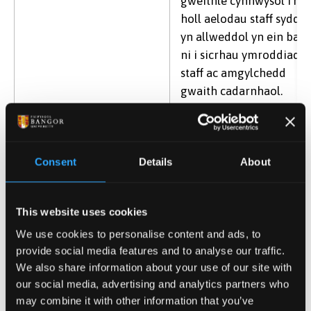
gweithle cynhwysol i'n
holl aelodau staff sydd
yn allweddol yn ein barn
ni i sicrhau ymroddiad
staff ac amgylchedd
gwaith cadarnhaol.
Mae mwy o wybodaeth am y Concordat ar gael
yma
.
Gwobr Rhagoriaeth AD mewn
Consent
Details
About
Ymchwil y Comisiwn Ewropeaidd
Mae prifysgolion y DU yn dangos eu bod yn bodloni
This website uses cookies
gofynion Siarter a Chod y Comisiwn Ewropeaidd ar
We use cookies to personalise content and ads, to
Reoli Ymchwilwyr trwy wneud cais am Wobr
provide social media features and to analyse our traffic.
Rhagoriaeth Adnoddau Dynol y Comisiwn
We also share information about your use of our site with
Ewropeaidd. Gwnaeth Prifysgol Bangor ei chais
our social media, advertising and analytics partners who
may combine it with other information that you’ve
cyntaf llwyddiannus am y wobr Rhagoriaeth mewn