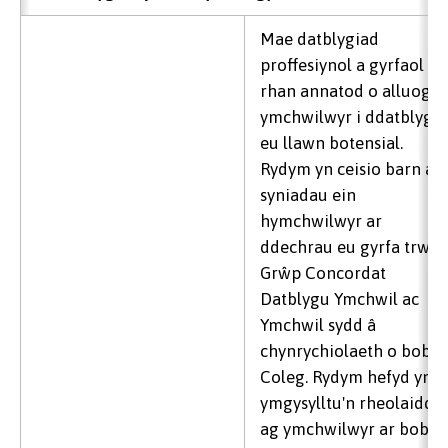
Mae datblygiad
proffesiynol a gyrfaol yn
rhan annatod o alluogi
ymchwilwyr i ddatblygu
eu llawn botensial.
Rydym yn ceisio barn a
syniadau ein
hymchwilwyr ar
ddechrau eu gyrfa trwy'r
Grŵp Concordat
Datblygu Ymchwil ac
Ymchwil sydd â
chynrychiolaeth o bob
Coleg. Rydym hefyd yn
ymgysylltu'n rheolaidd
ag ymchwilwyr ar bob