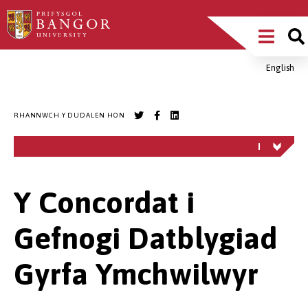
Sgipiwch
Main
i’r
prif
Menu
gynnwys
English
Breadcrumb
RHANNWCH Y DUDALEN HON
Y Concordat i
Gefnogi Datblygiad
Gyrfa Ymchwilwyr