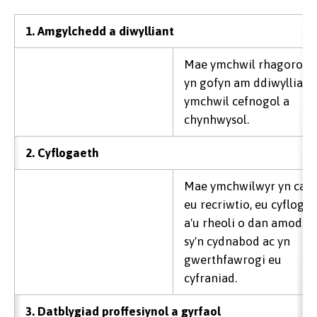
1. Amgylchedd a diwylliant
Mae ymchwil rhagorol
yn gofyn am ddiwylliant
ymchwil cefnogol a
chynhwysol.
2. Cyflogaeth
Mae ymchwilwyr yn cael
eu recriwtio, eu cyflogi
a'u rheoli o dan amodau
sy'n cydnabod ac yn
gwerthfawrogi eu
cyfraniad.
3. Datblygiad proffesiynol a gyrfaol