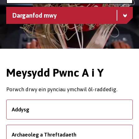
Darganfod mwy
Meysydd Pwnc A i Y
Porwch drwy ein pynciau ymchwil ôl-raddedig.
Addysg
Archaeoleg a Threftadaeth