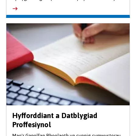
Hyfforddiant a Datblygiad
Proffesiynol
Mae'r Ganolfan Rheolaeth yn cynnig cymwysterau