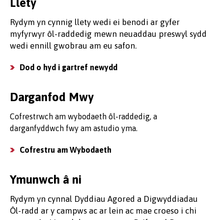
Llety
Rydym yn cynnig llety wedi ei benodi ar gyfer
myfyrwyr ôl-raddedig mewn neuaddau preswyl sydd
wedi ennill gwobrau am eu safon.
Dod o hyd i gartref newydd
Darganfod Mwy
Cofrestrwch am wybodaeth ôl-raddedig, a
darganfyddwch fwy am astudio yma.
Cofrestru am Wybodaeth
Ymunwch â ni
Rydym yn cynnal Dyddiau Agored a Digwyddiadau
Ôl-radd ar y campws ac ar lein ac mae croeso i chi