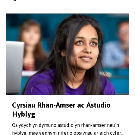
Cyrsiau Rhan-Amser ac Astudio
Hyblyg
Os ydych yn dymuno astudio yn rhan-amser neu’n
hyblyg, mae gennym nifer o opsiynau ar eich cyfer.