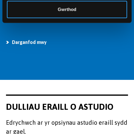
Mae sawl ysgoloriaeth, efrydiaeth a bwrsariaeth ar
Gwrthod
gael i helpu ariannu eich astudiaethau
Darganfod mwy
DULLIAU ERAILL O ASTUDIO
Edrychwch ar yr opsiynau astudio eraill sydd
ar gael.