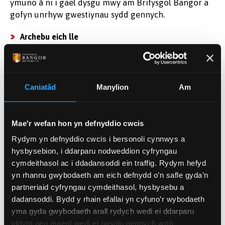
ymuno â ni i gael dysgu mwy am Brifysgol Bangor a
gofyn unrhyw gwestiynau sydd gennych.
Archebu eich lle
Cyfleusterau
Rydym yn cynnig cymorth i weithgareddau ymchwil
Caniatâd
Manylion
Am
ac mae gennym nifer o adnoddau arbennigol
berthnasol i'n hymchwil.
Mae'r wefan hon yn defnyddio cwcis
Darganfod mwy
Rydym yn defnyddio cwcis i bersonoli cynnwys a
hysbysebion, i ddarparu nodweddion cyfryngau
Yr Ysgol Ddoethurol
cymdeithasol ac i ddadansoddi ein traffig. Rydym hefyd
yn rhannu gwybodaeth am eich defnydd o’n safle gyda’n
Prwpas yr Ysgol Ddoethurol yw cyfoethogi eich
partneriaid cyfryngau cymdeithasol, hysbysebu a
profiad chi fel myfyriwr ymchwil ôl-radd ym Mangor,
dadansoddi. Bydd y rhain efallai yn cyfuno’r wybodaeth
ac i sicrhau eich bod yn gwireddu eich potensial yn
yma gyda gwybodaeth arall rydych wedi ei ddarparu
llawn.
iddynt neu maent wedi ei gasglu gennych wrth