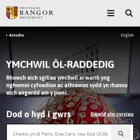
Neidio
Main
i’r
Prif
Menu
Gynnwys
Astudio
English
Breadcrumb
YMCHWIL ÔL-RADDEDIG
Rhowch eich sgiliau ymchwil ar waith yng
nghwmni cyfoedion ac athrawon sydd yn rhannu
eich angerdd am y pwnc.
Dod o hyd i gwrs
Gweld ein cyrsiau