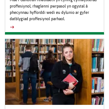
proffesiynol, rhaglenni pwrpasol yn ogystal â
phecynnau hyfforddi wedi eu dylunio ar gyfer
datblygiad proffesiynol parhaol.