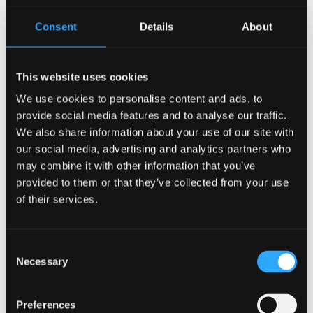
(Ionawr 2025)
Rheoli Radon
(Ionawr 2025)
Consent
Details
About
Defnyddio Setiau Pelydr-X
(Ionawr 2025)
Safonau Polisi Diogelwch Rhag Tân a
This website uses cookies
Chanllawiau Rheoli Cysylltiedig
(Ionawr 2025)
Safon Polisi Laser Defnyddio'n Ddiogel
(Mawrth
We use cookies to personalise content and ads, to
2024)
provide social media features and to analyse our traffic.
We also share information about your use of our site with
Polisi Ffynonellau Ymbelydredd wedi'u Selio
our social media, advertising and analytics partners who
(Mawrth 2024)
may combine it with other information that you’ve
Polisi Dirgryniad Llaw Braich
(Ionawr 2024)
provided to them or that they’ve collected from your use
Safon Polisi Dron
(Ionawr 2024)
of their services.
Polisi Gwaith Maes - Safon & Dulliau
(Tachwedd
2023)
Safon Polisi Rheoli Asbestos
(Medi 2023)
Consent
Necessary
Selection
Safon Polisi Prosiectau Deifio'r Brifysgol
(Mai
2023)
Safon Polisi Diogelwch Gyrwyr a Cherbydau
Preferences