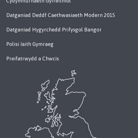
Cydymffurfiaeth Gyfreithiol
Datganiad Deddf Caethwasiaeth Modern 2015
Datganiad Hygyrchedd Prifysgol Bangor
Polisi Iaith Gymraeg
Preifatrwydd a Chwcis