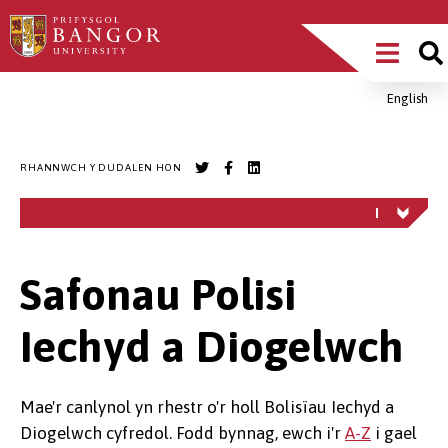
Sgipiwch
Main
i’r
prif
Menu
gynnwys
English
Breadcrumb
RHANNWCH Y DUDALEN HON
Safonau Polisi
Iechyd a Diogelwch
Mae'r canlynol yn rhestr o'r holl Bolisïau Iechyd a
Diogelwch cyfredol. Fodd bynnag, ewch i'r
A-Z
i gael