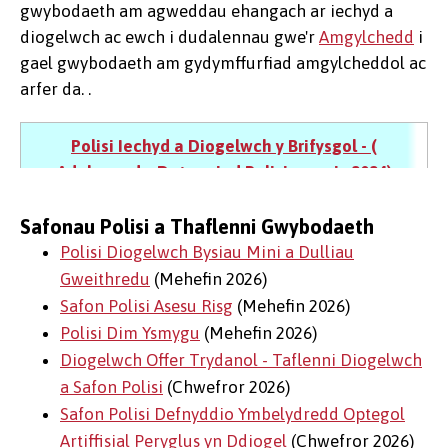
gwybodaeth am agweddau ehangach ar iechyd a
diogelwch ac ewch i dudalennau gwe'r
Amgylchedd
i
gael gwybodaeth am gydymffurfiad amgylcheddol ac
arfer da. .
Polisi Iechyd a Diogelwch y Brifysgol - (
Adolygwyd y Datganiad Polisi ym mis 2024)
Safonau Polisi a Thaflenni Gwybodaeth
Polisi Diogelwch Bysiau Mini a Dulliau
Gweithredu
(Mehefin 2026)
Safon Polisi Asesu Risg
(Mehefin 2026)
Polisi Dim Ysmygu
(Mehefin 2026)
Diogelwch Offer Trydanol - Taflenni Diogelwch
a Safon Polisi
(Chwefror 2026)
Safon Polisi Defnyddio Ymbelydredd Optegol
Artiffisial Peryglus yn Ddiogel
(Chwefror 2026)