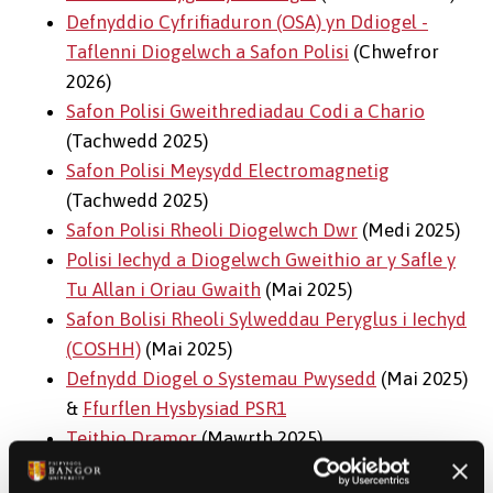
Defnyddio Cyfrifiaduron (OSA) yn Ddiogel -
Taflenni Diogelwch a Safon Polisi
(Chwefror
2026)
Safon Polisi Gweithrediadau Codi a Chario
(Tachwedd 2025)
Safon Polisi Meysydd Electromagnetig
(Tachwedd 2025)
Safon Polisi Rheoli Diogelwch Dwr
(Medi 2025)
Polisi Iechyd a Diogelwch Gweithio ar y Safle y
Tu Allan i Oriau Gwaith
(Mai 2025)
Safon Bolisi Rheoli Sylweddau Peryglus i Iechyd
(COSHH)
(Mai 2025)
Defnydd Diogel o Systemau Pwysedd
(Mai 2025)
&
Ffurflen Hysbysiad PSR1
Teithio Dramor
(Mawrth 2025)
Ymbelydredd Ioneiddio (ffynhonnell agor)