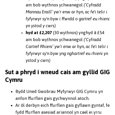
am bob wythnos ychwanegol
(‘Cyfradd
Mannau Eraill’ yw'r enw ar hyn, ac fe'i telir i
fyfyrwyr sy'n byw i ffwrdd o gartref eu rhieni
yn ystod y cwrs)
hyd at £2,207
(30 wythnos) ynghyd â £54
am bob wythnos ychwanegol
(‘Cyfradd
Cartref Rhieni’ yw'r enw ar hyn, ac fe'i telir i
fyfyrwyr sy'n byw yng nghartref eu rhieni yn
ystod y cwrs)
Sut a phryd i wneud cais am gyllid GIG
Cymru
Bydd Uned Gwobrau Myfyrwyr GIG Cymru yn
anfon ffurflen gais gychwynnol atoch.
Ar ôl derbyn eich ffurflen gais gyflawn gyntaf, fe
fydd ffurflen asesiad ariannol yn cael ei yrru