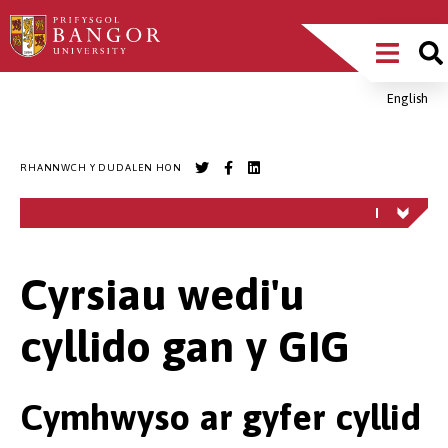
Sgipiwch
Main
i’r
prif
Menu
gynnwys
English
Breadcrumb
RHANNWCH Y DUDALEN HON
Cyrsiau wedi'u
cyllido gan y GIG
Cymhwyso ar gyfer cyllid