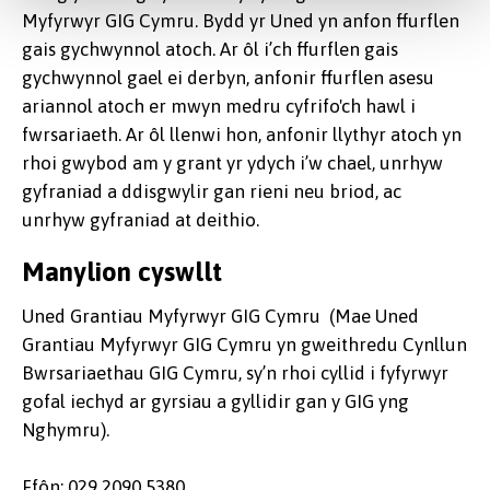
Myfyrwyr GIG Cymru. Bydd yr Uned yn anfon ffurflen
gais gychwynnol atoch. Ar ôl i’ch ffurflen gais
gychwynnol gael ei derbyn, anfonir ffurflen asesu
ariannol atoch er mwyn medru cyfrifo'ch hawl i
fwrsariaeth. Ar ôl llenwi hon, anfonir llythyr atoch yn
rhoi gwybod am y grant yr ydych i’w chael, unrhyw
gyfraniad a ddisgwylir gan rieni neu briod, ac
unrhyw gyfraniad at deithio.
Manylion cyswllt
Uned Grantiau Myfyrwyr GIG Cymru (Mae Uned
Grantiau Myfyrwyr GIG Cymru yn gweithredu Cynllun
Bwrsariaethau GIG Cymru, sy’n rhoi cyllid i fyfyrwyr
gofal iechyd ar gyrsiau a gyllidir gan y GIG yng
Nghymru).
Ffôn: 029 2090 5380