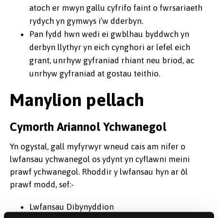
atoch er mwyn gallu cyfrifo faint o fwrsariaeth
rydych yn gymwys i’w dderbyn.
Pan fydd hwn wedi ei gwblhau byddwch yn
derbyn llythyr yn eich cynghori ar lefel eich
grant, unrhyw gyfraniad rhiant neu briod, ac
unrhyw gyfraniad at gostau teithio.
Manylion pellach
Cymorth Ariannol Ychwanegol
Yn ogystal, gall myfyrwyr wneud cais am nifer o
lwfansau ychwanegol os ydynt yn cyflawni meini
prawf ychwanegol. Rhoddir y lwfansau hyn ar ôl
prawf modd, sef:-
Lwfansau Dibynyddion