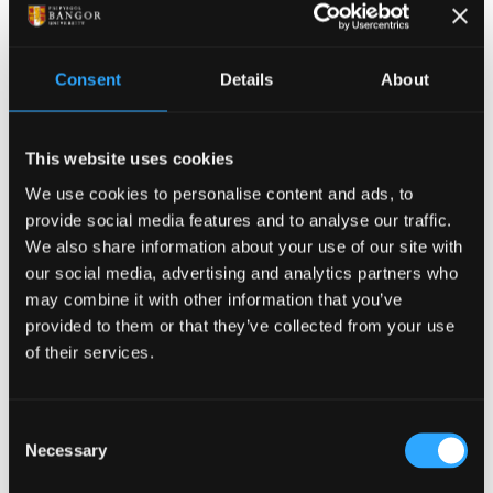
Lwfans Dysgu i Rieni
Lwfans Gofal Plant
Consent
Details
About
Cyfeiriwch at y dudalen
Cyllid Israddedig a TAR
i gael
manylion cyllido i fyfyrwyr sy'n dewis PEIDIO ag
ymrwymo i weithio yng Nghymru am ddwy flynedd
This website uses cookies
ar ôl graddio.
We use cookies to personalise content and ads, to
Cyllid i rai sy'n astudio ail radd
provide social media features and to analyse our traffic.
We also share information about your use of our site with
israddedig
our social media, advertising and analytics partners who
Bydd myfyrwyr sy'n mynd yn ôl i'r Brifysgol i astudio
may combine it with other information that you’ve
am ail radd yn gymwys i wneud cais am gymorth
provided to them or that they’ve collected from your use
of their services.
ariannol y GIG (cyllid ffioedd dysgu a bwrsariaeth
prawf modd), ond nid yw'r benthyciad cynhaliaeth
gostyngedig ar gael.
Consent
Necessary
Selection
Costau Lleoliadau Clinigol/Ymarfer