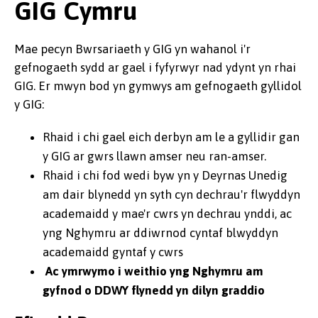
GIG Cymru
Mae pecyn Bwrsariaeth y GIG yn wahanol i'r
gefnogaeth sydd ar gael i fyfyrwyr nad ydynt yn rhai
GIG. Er mwyn bod yn gymwys am gefnogaeth gyllidol
y GIG:
Rhaid i chi gael eich derbyn am le a gyllidir gan
y GIG ar gwrs llawn amser neu ran-amser.
Rhaid i chi fod wedi byw yn y Deyrnas Unedig
am dair blynedd yn syth cyn dechrau'r flwyddyn
academaidd y mae'r cwrs yn dechrau ynddi, ac
yng Nghymru ar ddiwrnod cyntaf blwyddyn
academaidd gyntaf y cwrs
Ac ymrwymo i weithio yng Nghymru am
gyfnod o DDWY flynedd yn dilyn graddio