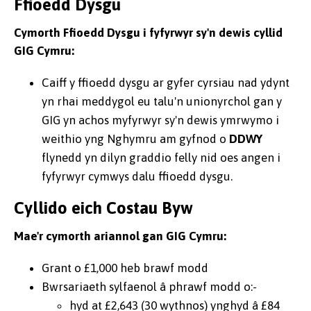
Ffioedd Dysgu
Cymorth Ffioedd Dysgu i fyfyrwyr sy'n dewis cyllid
GIG Cymru:
Caiff y ffioedd dysgu ar gyfer cyrsiau nad ydynt
yn rhai meddygol eu talu'n unionyrchol gan y
GIG yn achos myfyrwyr sy'n dewis ymrwymo i
weithio yng Nghymru am gyfnod o
DDWY
flynedd yn dilyn graddio felly nid oes angen i
fyfyrwyr cymwys dalu ffioedd dysgu.
Cyllido eich Costau Byw
Mae'r cymorth ariannol gan GIG Cymru:
Grant o £1,000 heb brawf modd
Bwrsariaeth sylfaenol â phrawf modd o:-
hyd at £2,643 (30 wythnos) ynghyd â £84