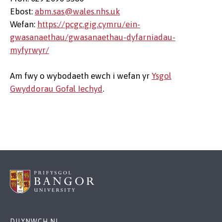
Ebost:
abm.sas@wales.nhs.uk
Wefan:
https://pcgc.gig.cymru/ein-
gwasanaethau/gwasanaethau-dyfarniadau-
myfyrwyr/
Am fwy o wybodaeth ewch i wefan yr
Ysgol
Gwyddorau Gofal Iechyd
.
DILYNWCH NI