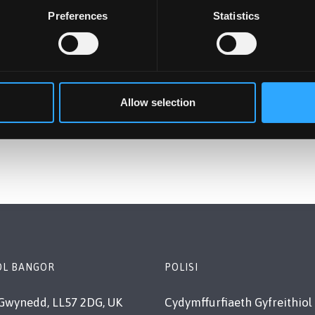
Preferences
Statistics
dio Ysgrifenwyr mewn Arholiadau
dio Darllenwyr mewn Arholiadau
thio mewn Arholiadau
thio mewn Arholiadau
Allow selection
OL BANGOR
POLISI
Gwynedd, LL57 2DG, UK
Cydymffurfiaeth Gyfreithiol