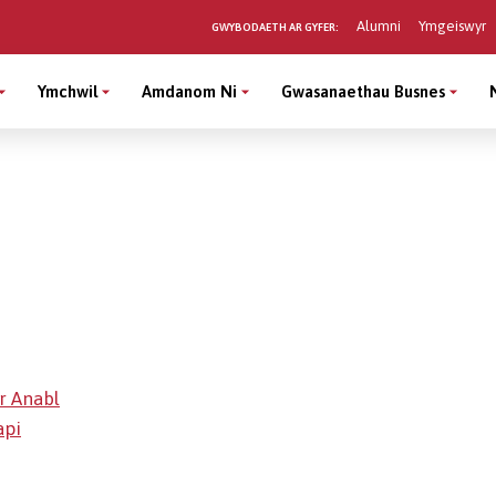
Alumni
Ymgeiswyr
GWYBODAETH AR GYFER:
Ymchwil
Amdanom Ni
Gwasanaethau Busnes
r Anabl
api