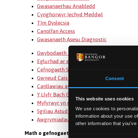
Gwasanaethau Anabledd
Cynghorwyr Iechyd Meddwl
Tîm Dyslecsia
Canolfan Access
Gwasanaeth Asesu Diagnostic
Gwybodaeth i Ddarpar Fyfyrwyr
Eglurhad ar eich CCDP
Cefnogaeth Sgiliau Astudio Un-i-Un a Stra
Gwneud Cais am LMA
Consent
Canllawiau ar gyfer marcio
Y Llyfr Bach Glas o rifau buddiol - Iechyd
This website uses cookies
Myfyrwyr yn cefnogi Myfyrywr
We use cookies to personalis
Sgiliau Astudio Effeithiol
information about your use of
Awgrymiadau gwych ar gyfer cael y gorau o'
other information that you’ve
Math o gefnogaeth
Consent