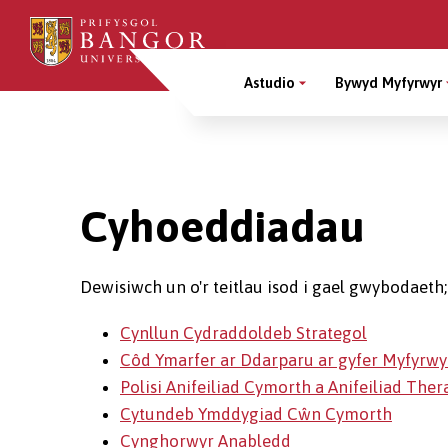
Sgipiwch
i’r
Main
prif
Astudio
Bywyd Myfyrwyr
gynnwys
Menu
Breadcrumb
Cyhoeddiadau
Dewisiwch un o'r teitlau isod i gael gwybodaeth;
Cynllun Cydraddoldeb Strategol
Côd Ymarfer ar Ddarparu ar gyfer Myfyrwy
Polisi Anifeiliad Cymorth a Anifeiliad Ther
Cytundeb Ymddygiad Cŵn Cymorth
Cynghorwyr Anabledd