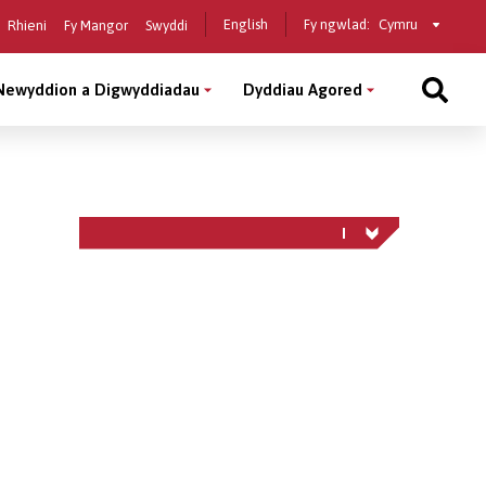
Select
English
Fy ngwlad:
Rhieni
Fy Mangor
Swyddi
a
country
Newyddion a Digwyddiadau
Dyddiau Agored