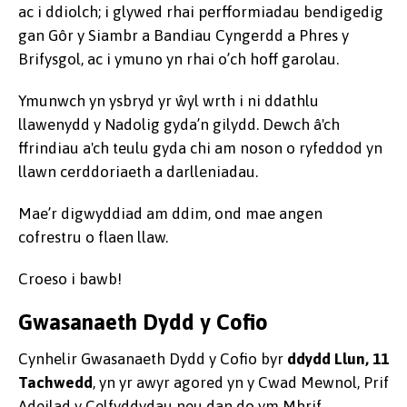
ac i ddiolch; i glywed rhai perfformiadau bendigedig
gan Gôr y Siambr a Bandiau Cyngerdd a Phres y
Brifysgol, ac i ymuno yn rhai o’ch hoff garolau.
Ymunwch yn ysbryd yr ŵyl wrth i ni ddathlu
llawenydd y Nadolig gyda’n gilydd. Dewch â'ch
ffrindiau a'ch teulu gyda chi am noson o ryfeddod yn
llawn cerddoriaeth a darlleniadau.
Mae’r digwyddiad am ddim, ond mae angen
cofrestru o flaen llaw.
Croeso i bawb!
Gwasanaeth Dydd y Cofio
Cynhelir Gwasanaeth Dydd y Cofio byr
ddydd Llun, 11
Tachwedd
, yn yr awyr agored yn y Cwad Mewnol, Prif
Adeilad y Celfyddydau neu dan do ym Mhrif