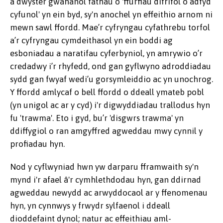
a dwyster gwahanol fathau o 'ffurfiau difrifol o adfyd
cyfunol' yn ein byd, sy'n anochel yn effeithio arnom ni
mewn sawl ffordd. Mae’r cyfryngau cyfathrebu torfol
a’r cyfryngau cymdeithasol yn ein boddi ag
esboniadau a naratifau cyferbyniol, yn amrywio o’r
credadwy i’r rhyfedd, ond gan gyflwyno adroddiadau
sydd gan fwyaf wedi’u gorsymleiddio ac yn unochrog.
Y ffordd amlycaf o bell ffordd o ddeall ymateb pobl
(yn unigol ac ar y cyd) i'r digwyddiadau trallodus hyn
fu 'trawma'. Eto i gyd, bu’r 'disgwrs trawma' yn
ddiffygiol o ran amgyffred agweddau mwy cynnil y
profiadau hyn.
Nod y cyflwyniad hwn yw darparu fframwaith sy'n
mynd i'r afael â'r cymhlethdodau hyn, gan ddirnad
agweddau newydd ac arwyddocaol ar y ffenomenau
hyn, yn cynnwys y frwydr sylfaenol i ddeall
dioddefaint dynol; natur ac effeithiau aml-