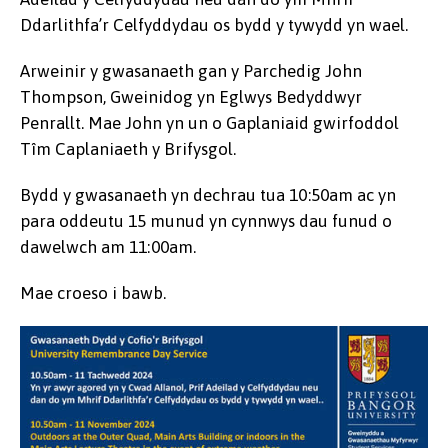
Ddarlithfa’r Celfyddydau os bydd y tywydd yn wael.
Arweinir y gwasanaeth gan y Parchedig John
Thompson, Gweinidog yn Eglwys Bedyddwyr
Penrallt. Mae John yn un o Gaplaniaid gwirfoddol
Tîm Caplaniaeth y Brifysgol.
Bydd y gwasanaeth yn dechrau tua 10:50am ac yn
para oddeutu 15 munud yn cynnwys dau funud o
dawelwch am 11:00am.
Mae croeso i bawb.