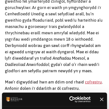
gweithio fel ymarferydd clinigol, hyfforddwr a
goruchwyliwr. Ar gorn ei waith yn ymgynghorydd i'r
Cenhedloedd Unedig a sawl sefydliad arall, bu’n
gweithio gyda ffoaduriaid, pobl wedi'u harteithio a’u
masnachu a goroeswyr trais gwleidyddol a
thrychinebau eraill mewn amryfal wledydd. Mae ei
ysgrifau wedi ymddangos mewn 18 o ieithoedd.
Derbyniodd wobrau gan sawl corff rhyngwladol am
ei agwedd unigryw at waith dyngarol. Mae ei ddau
lyfr diweddaraf yn trafod
Anafiadau Moesol
, a
Dadleoliad Anwirfoddol
; gyda’r olaf o’r rhain wedi'i
glodfori am sefydlu patrwm newydd yn y maes.
Mae’r digwyddiad hwn am ddim ond rhaid
cofrestru
.
Anfonir dolen i'r ddarlith ar ôl cofrestru.
Darlith o gael ei gyflwyno drwy gyfrwng y Saesneg.