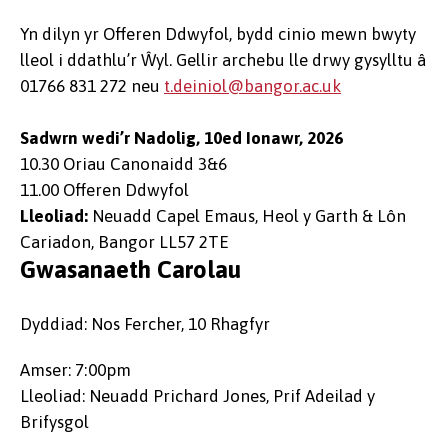
Yn dilyn yr Offeren Ddwyfol, bydd cinio mewn bwyty
lleol i ddathlu’r Ŵyl. Gellir archebu lle drwy gysylltu â
01766 831 272 neu
t.deiniol@bangor.ac.uk
Sadwrn wedi’r Nadolig, 10ed Ionawr, 2026
10.30 Oriau Canonaidd 3&6
11.00 Offeren Ddwyfol
Lleoliad:
Neuadd Capel Emaus, Heol y Garth & Lôn
Cariadon, Bangor LL57 2TE
Gwasanaeth Carolau
Dyddiad: Nos Fercher, 10 Rhagfyr
Amser: 7:00pm
Lleoliad: Neuadd Prichard Jones, Prif Adeilad y
Brifysgol