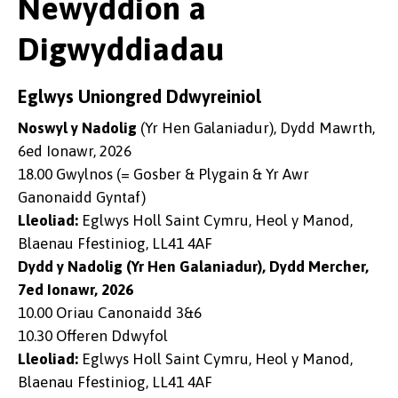
Newyddion a
Digwyddiadau
Eglwys Uniongred Ddwyreiniol
Noswyl y Nadolig
(Yr Hen Galaniadur), Dydd Mawrth,
6ed Ionawr, 2026
18.00 Gwylnos (= Gosber & Plygain & Yr Awr
Ganonaidd Gyntaf)
Lleoliad:
Eglwys Holl Saint Cymru, Heol y Manod,
Blaenau Ffestiniog, LL41 4AF
Dydd y Nadolig (Yr Hen Galaniadur), Dydd Mercher,
7ed Ionawr, 2026
10.00 Oriau Canonaidd 3&6
10.30 Offeren Ddwyfol
Lleoliad:
Eglwys Holl Saint Cymru, Heol y Manod,
Blaenau Ffestiniog, LL41 4AF