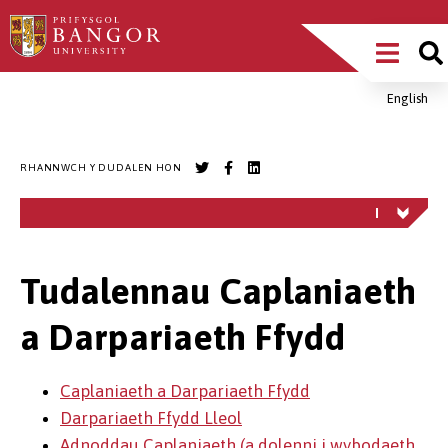
Sgipiwch
Main
i’r
prif
Menu
gynnwys
English
Breadcrumb
RHANNWCH Y DUDALEN HON
Tudalennau Caplaniaeth
a Darpariaeth Ffydd
Caplaniaeth a Darpariaeth Ffydd
Darpariaeth Ffydd Lleol
Adnoddau Caplaniaeth (a dolenni i wybodaeth