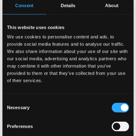
Consent
Details
About
Diwrnod cofio’r Holocost
Dyddiad: Dydd Llun, 27 Ionawr
This website uses cookies
Amser: 10:30am – 11:30am
We use cookies to personalise content and ads, to
provide social media features and to analyse our traffic.
Lleoliad: Neuadd Powis
We also share information about your use of our site with
our social media, advertising and analytics partners who
Cyswllt: Ingrid Pedersen
may combine it with other information that you’ve
provided to them or that they’ve collected from your use
COFRESTU YMA
of their services.
Thema’r gwasanaeth eleni yw ‘ar gyfer dyfodol gwell’
a bydd yn cynnwys cerddoriaeth
Consent
Necessary
a darlleniadau gan ysgolion lleol, aelodau o'r
Selection
gymuned leol a'r cyngor lleol, Undeb y
Myfyrwyr, y Tîm Caplaniaeth, ynghyd â staff y
Preferences
brifysgol.