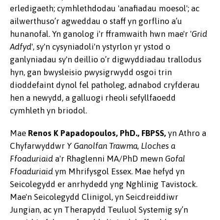
erledigaeth; cymhlethdodau 'anafiadau moesol'; ac
ailwerthuso’r agweddau o staff yn gorflino a’u
hunanofal. Yn ganolog i'r fframwaith hwn mae'r '
Grid
Adfyd
', sy'n cysyniadoli'n ystyrlon yr ystod o
ganlyniadau sy'n deillio o’r digwyddiadau trallodus
hyn, gan bwysleisio pwysigrwydd osgoi trin
dioddefaint dynol fel patholeg, adnabod cryfderau
hen a newydd, a galluogi rheoli sefyllfaoedd
cymhleth yn briodol.
Mae
Renos K Papadopoulos, PhD., FBPSS,
yn Athro a
Chyfarwyddwr
Y Ganolfan Trawma, Lloches a
Ffoaduriaid
a'r Rhaglenni MA/PhD mewn
Gofal
Ffoaduriaid
ym Mhrifysgol Essex. Mae hefyd yn
Seicolegydd er anrhydedd yng Nghlinig Tavistock.
Mae'n Seicolegydd Clinigol, yn Seicdreiddiwr
Jungian, ac yn Therapydd Teuluol Systemig
sy’n