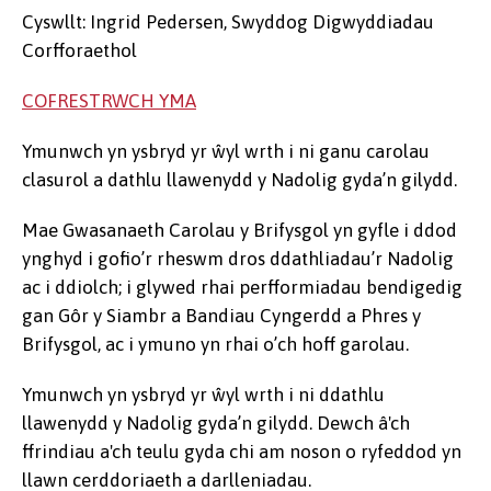
Cyswllt: Ingrid Pedersen, Swyddog Digwyddiadau
Corfforaethol
COFRESTRWCH YMA
Ymunwch yn ysbryd yr ŵyl wrth i ni ganu carolau
clasurol a dathlu llawenydd y Nadolig gyda’n gilydd.
Mae Gwasanaeth Carolau y Brifysgol yn gyfle i ddod
ynghyd i gofio’r rheswm dros ddathliadau’r Nadolig
ac i ddiolch; i glywed rhai perfformiadau bendigedig
gan Gôr y Siambr a Bandiau Cyngerdd a Phres y
Brifysgol, ac i ymuno yn rhai o’ch hoff garolau.
Ymunwch yn ysbryd yr ŵyl wrth i ni ddathlu
llawenydd y Nadolig gyda’n gilydd. Dewch â'ch
ffrindiau a'ch teulu gyda chi am noson o ryfeddod yn
llawn cerddoriaeth a darlleniadau.