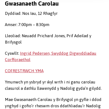
Gwasanaeth Carolau
Dyddiad: Nos Iau, 12 Rhagfyr
Amser: 7:00pm – 8:30pm
Lleoliad: Neuadd Prichard Jones, Prif Adeilad y
Brifysgol
Cyswllt:
Ingrid Pedersen, Swyddog Digwyddiadau
Corfforaethol
COFRESTRWCH YMA
Ymunwch yn ysbryd yr ŵyl wrth i ni ganu carolau
clasurol a dathlu llawenydd y Nadolig gyda’n gilydd.
Mae Gwasanaeth Carolau y Brifysgol yn gyfle i ddod
ynghyd i gofio’r rheswm dros ddathliadau’r Nadolig