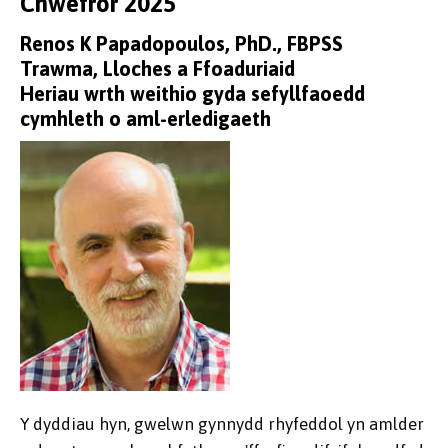
Chwefror 2025
Renos K Papadopoulos, PhD., FBPSS
Trawma, Lloches a Ffoaduriaid
Heriau wrth weithio gyda sefyllfaoedd
cymhleth o aml-erledigaeth
Y dyddiau hyn, gwelwn gynnydd rhyfeddol yn amlder