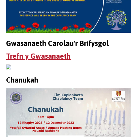
Gwasanaeth Carolau'r Brifysgol
Trefn y Gwasanaeth
Chanukah