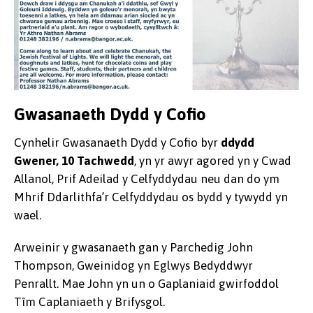
Gwasanaeth Dydd y Cofio
Cynhelir Gwasanaeth Dydd y Cofio byr
ddydd
Gwener, 10 Tachwedd
, yn yr awyr agored yn y Cwad
Allanol, Prif Adeilad y Celfyddydau neu dan do ym
Mhrif Ddarlithfa’r Celfyddydau os bydd y tywydd yn
wael.
Arweinir y gwasanaeth gan y Parchedig John
Thompson, Gweinidog yn Eglwys Bedyddwyr
Penrallt. Mae John yn un o Gaplaniaid gwirfoddol
Tîm Caplaniaeth y Brifysgol.