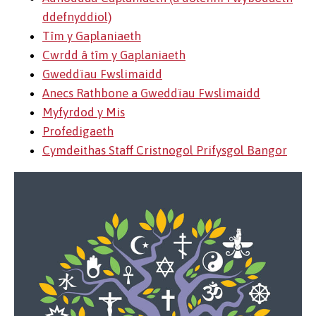
ddefnyddiol)
Tîm y Gaplaniaeth
Cwrdd â tîm y Gaplaniaeth
Gweddïau Fwslimaidd
Anecs Rathbone a Gweddïau Fwslimaidd
Myfyrdod y Mis
Profedigaeth
Cymdeithas Staff Cristnogol Prifysgol Bangor