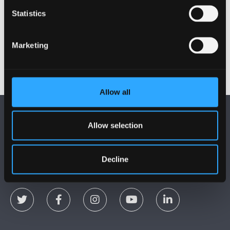
Ffôn:
01248 388520
Statistics
Ebost:
gwasanaethaulles@bangor.ac.uk
Marketing
Allow all
Allow selection
Decline
DILYNWCH NI