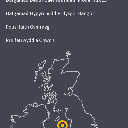
Datganiad Deddf Caethwasiaeth Modern 2015
Datganiad Hygyrchedd Prifysgol Bangor
Polisi Iaith Gymraeg
Preifatrwydd a Chwcis