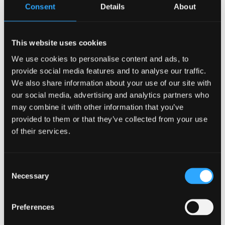
Consent
Details
About
Ym Mhrifysgol Bangor, mae'r Gwasanaeth Lles a
Chynhwysiant yma i gefnogi eich iechyd meddwl yn
ystod eich astudiaethau. Gallwch gymryd rhan mewn
This website uses cookies
gweithdai a gweithgareddau sydd wedi'u cynllunio i
We use cookies to personalise content and ads, to
feithrin arferion cadarnhaol a hybu gwydnwch, neu
provide social media features and to analyse our traffic.
ymuno â sesiynau therapi celf am ffordd fwy
We also share information about your use of our site with
creadigol o archwilio eich meddyliau a'ch teimladau.
our social media, advertising and analytics partners who
may combine it with other information that you’ve
Mae amrywiaeth o adnoddau lles hefyd ar gael, sy'n
provided to them or that they’ve collected from your use
cynnig canllawiau hunangymorth, awgrymiadau ac
of their services.
offer y gallwch eu defnyddio yn eich amser eich hun.
Gall cymryd rhan eich helpu i reoli heriau, cael
cefnogaeth, a gwneud y gorau o'ch amser yn y
Consent
brifysgol.
Necessary
Selection
Mwy o fanylion am y digwyddiadau
sydd ar gael neu
Preferences
cysylltwch â ni.