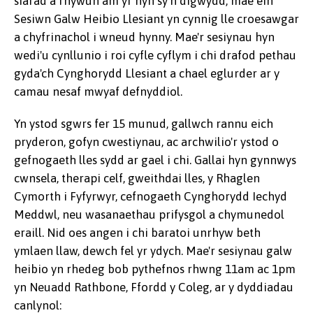
siarad â rhywun am yr hyn sy'n digwydd, mae ein
Sesiwn Galw Heibio Llesiant yn cynnig lle croesawgar
a chyfrinachol i wneud hynny. Mae'r sesiynau hyn
wedi'u cynllunio i roi cyfle cyflym i chi drafod pethau
gyda'ch Cynghorydd Llesiant a chael eglurder ar y
camau nesaf mwyaf defnyddiol.
Yn ystod sgwrs fer 15 munud, gallwch rannu eich
pryderon, gofyn cwestiynau, ac archwilio'r ystod o
gefnogaeth lles sydd ar gael i chi. Gallai hyn gynnwys
cwnsela, therapi celf, gweithdai lles, y Rhaglen
Cymorth i Fyfyrwyr, cefnogaeth Cynghorydd Iechyd
Meddwl, neu wasanaethau prifysgol a chymunedol
eraill. Nid oes angen i chi baratoi unrhyw beth
ymlaen llaw, dewch fel yr ydych. Mae'r sesiynau galw
heibio yn rhedeg bob pythefnos rhwng 11am ac 1pm
yn Neuadd Rathbone, Ffordd y Coleg, ar y dyddiadau
canlynol: