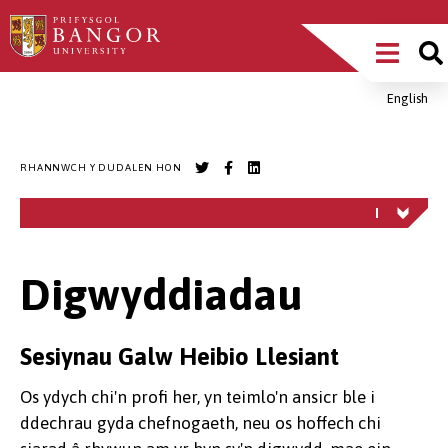
Sgipiwch
Main
i’r
prif
Menu
gynnwys
English
Breadcrumb
RHANNWCH Y DUDALEN HON
Digwyddiadau
Sesiynau Galw Heibio Llesiant
Os ydych chi'n profi her, yn teimlo'n ansicr ble i
ddechrau gyda chefnogaeth, neu os hoffech chi