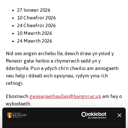
27 Ionawr 2026
10 Chwefror 2026
24 Chwefror 2026
10 Mawrth 2026
24 Mawrth 2026
Nid oes angen archebu lle, dewch draw yn ystod y
ffenestr galw heibio a chymerwch sedd yn y
dderbynfa. P'un a ydych chi'n chwilio am annogaeth
neu help i ddeall eich opsiynau, rydym yma i'ch
cefnogi.
Ebostiwch
gwasanaethaulles@bangor.ac.uk
am fwy o
wybodaeth.
Therapi Celf a Chymorth Llesiant i
Fyfyrwyr