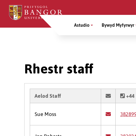
Sgipiwch
i’r
Main
prif
Astudio
Bywyd Myfyrwyr
gynnwys
Menu
Breadcrumb
Rhestr staff
Aelod Staff
+44 
Sue Moss
38289