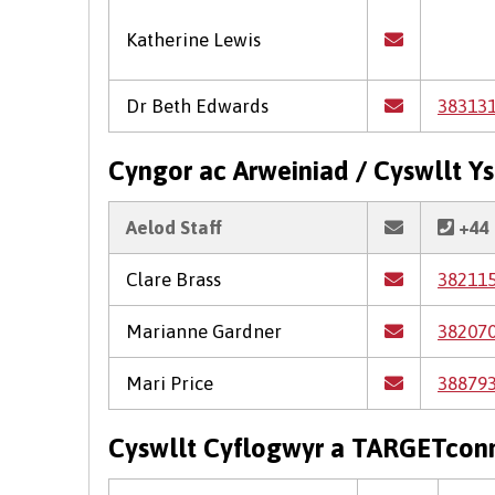
Katherine Lewis
Dr Beth Edwards
38313
Cyngor ac Arweiniad / Cyswllt 
Aelod Staff
+44 
Clare Brass
38211
Marianne Gardner
38207
Mari Price
38879
Cyswllt Cyflogwyr a TARGETcon