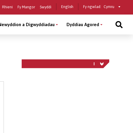
Select
English
Fy ngwlad:
Rhieni
Fy Mangor
Swyddi
a
country
Newyddion a Digwyddiadau
Dyddiau Agored