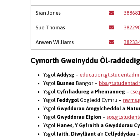
Sian Jones
38868
Sue Thomas
38229
Anwen Williams
38233
Cymorth Gweinyddu Ôl-raddedi
Ysgol
Addysg
–
education.gt.studentad
Ysgol
Busnes
Bangor –
bbs.gt.studenta
Ysgol
Cyfrifiadureg a Pheirianneg
–
cse
Ysgol
Feddygol
Gogledd Cymru –
nwms.g
Ysgol
Gwyddorau Amgylcheddol a Natur
Ysgol
Gwyddorau Eigion
–
sos.gt.stude
Ysgol
Hanes, Y Gyfraith a Gwyddorau C
Ysgol
Iaith, Diwylliant a'r Celfyddydau