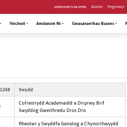
Alumni
Ymgeiswyr
GWYBODAETH AR GYFER:
Ymchwil
Amdanom Ni
Gwasanaethau Busnes
1248
Swydd
Cofrestrydd Academaidd a Dirprwy Brif
9
Swyddog Gweithredu Dros Dro
Rheolwr y Swyddfa Ganolog a Chynorthwyydd