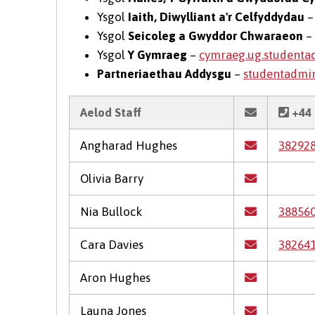
Ysgol
Iaith, Diwylliant a'r Celfyddydau
Ysgol
Seicoleg a Gwyddor Chwaraeon
–
Ysgol
Y Gymraeg
–
cymraeg.ug.student
Partneriaethau Addysgu
–
studentadmin
Aelod Staff
+44 
Angharad Hughes
38292
Olivia Barry
Nia Bullock
38856
Cara Davies
38264
Aron Hughes
Launa Jones