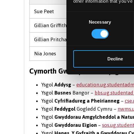
other information that you’ve
Sue Peet
38220
Consent
Necessary
Selection
Gillian Griffith
38303
Gillian Pritchard
38808
Nia Jones
38247
Decline
Cymorth Gweinyddu Addysgu Isr
Ysgol
Addysg
–
education.ug.studentad
Ysgol
Busnes
Bangor –
bbs.ug.studenta
Ysgol
Cyfrifiadureg a Pheirianneg
–
cse
Ysgol
Feddygol
Gogledd Cymru –
nwms.u
Ysgol
Gwyddorau Amgylcheddol a Natur
Ysgol
Gwyddorau Eigion
–
sos.ug.stude
Ysgol
Hanes, Y Gyfraith a Gwyddorau C