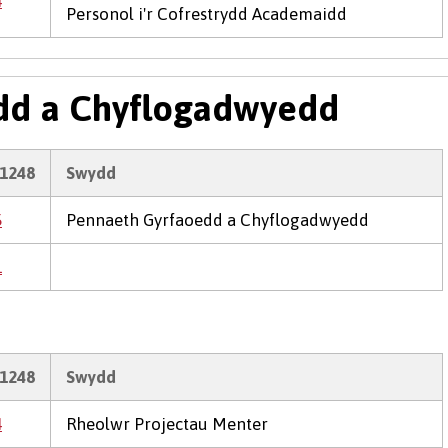
4
Personol i'r Cofrestrydd Academaidd
dd a Chyflogadwyedd
1248
Swydd
5
Pennaeth Gyrfaoedd a Chyflogadwyedd
1
1248
Swydd
4
Rheolwr Projectau Menter