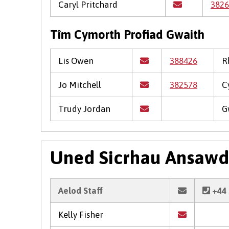
Caryl Pritchard
3826
Tîm Cymorth Profiad Gwaith
Lis Owen
388426
R
Jo Mitchell
382578
C
Trudy Jordan
G
Uned Sicrhau Ansawd
Aelod Staff
+44 
Kelly Fisher