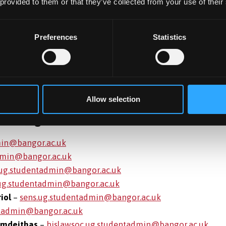
 provided to them or that they’ve collected from your use of their
1
Dirprwy Gofrestrydd Academaidd
Preferences
Statistics
2
Rheolwr Gweinyddu Myfyrwyr
5
Rheolwr Gweinyddu Myfyrwyr
8
Cynorthwyydd Gweinyddol
Allow selection
addedig
min@bangor.ac.uk
dmin@bangor.ac.uk
.ug.studentadmin@bangor.ac.uk
g.studentadmin@bangor.ac.uk
iol
–
sens.ug.studentadmin@bangor.ac.uk
ntadmin@bangor.ac.uk
ymdeithas
–
hislawsoc.ug.studentadmin@bangor.ac.uk