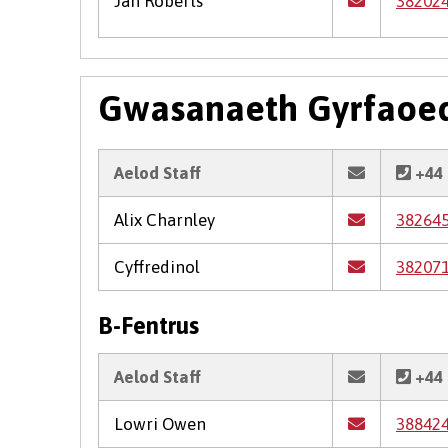
Jan Roberts
38202
Gwasanaeth Gyrfaoe
Aelod Staff
+44 
Alix Charnley
38264
Cyffredinol
38207
B-Fentrus
Aelod Staff
+44 
Lowri Owen
38842