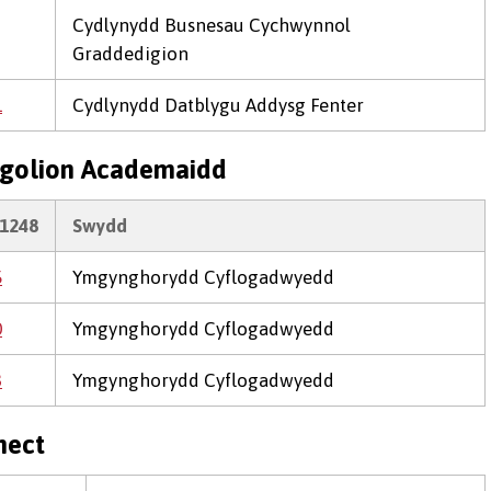
Cydlynydd Busnesau Cychwynnol
Graddedigion
1
Cydlynydd Datblygu Addysg Fenter
Ysgolion Academaidd
1248
Swydd
5
Ymgynghorydd Cyflogadwyedd
0
Ymgynghorydd Cyflogadwyedd
3
Ymgynghorydd Cyflogadwyedd
nect