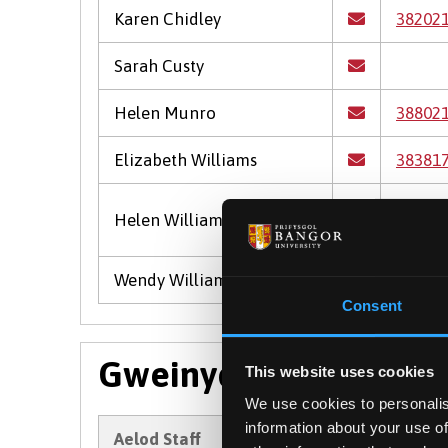
Karen Chidley
38202
Sarah Custy
Helen Munro
38802
Elizabeth Williams
38381
Helen Williams
38257
Wendy Williams
38838
Consent
Gweinyddu Myfyrwyr
This website uses cookies
We use cookies to personalis
information about your use of
Aelod Staff
+44 