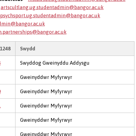
–
artscultlang.ug.studentadmin@bangor.ac.uk
psychsport.ug.studentadmin@bangor.ac.uk
admin@bangor.ac.uk
.partnerships@bangor.ac.uk
1248
Swydd
8
Swyddog Gweinyddu Addysgu
Gweinyddwr Myfyrwyr
0
Gweinyddwr Myfyrwyr
1
Gweinyddwr Myfyrwyr
Gweinyddwr Myfyrwyr
Gweinyddwr Myfyrwyr